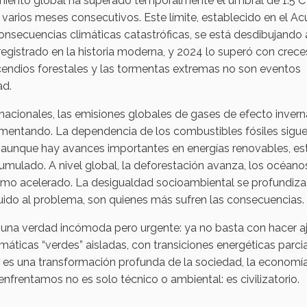
miento global ha superado temporalmente el umbral de 1.5°C
e varios meses consecutivos. Este límite, establecido en el A
consecuencias climáticas catastróficas, se está desdibujando
registrado en la historia moderna, y 2024 lo superó con crece
incendios forestales y las tormentas extremas no son eventos
ad.
nacionales, las emisiones globales de gases de efecto inver
aumentando. La dependencia de los combustibles fósiles sigu
y aunque hay avances importantes en energías renovables, es
umulado. A nivel global, la deforestación avanza, los océano
itmo acelerado. La desigualdad socioambiental se profundiza,
ido al problema, son quienes más sufren las consecuencias.
 una verdad incómoda pero urgente: ya no basta con hacer a
imáticas “verdes” aisladas, con transiciones energéticas parci
e es una transformación profunda de la sociedad, la economía
enfrentamos no es solo técnico o ambiental: es civilizatorio.