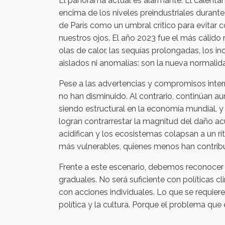
El panorama actual es alarmante. El calenta
encima de los niveles preindustriales durant
de París como un umbral crítico para evitar 
nuestros ojos. El año 2023 fue el más cálido 
olas de calor, las sequías prolongadas, los 
aislados ni anomalías: son la nueva normalid
Pese a las advertencias y compromisos inter
no han disminuido. Al contrario, continúan 
siendo estructural en la economía mundial, 
logran contrarrestar la magnitud del daño ac
acidifican y los ecosistemas colapsan a un r
más vulnerables, quienes menos han contribu
Frente a este escenario, debemos reconocer
graduales. No será suficiente con políticas cl
con acciones individuales. Lo que se requier
política y la cultura. Porque el problema que 