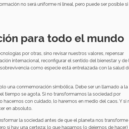
rmación no será uniforme ni lineal, pero puede ser posible si
ción para todo el mundo
ecnologías por otras, sino revisar nuestros valores, repensar
ón internacional, reconfigurar el sentido del bienestar y de 
a sobrevivencia como especie está entrelazada con la salud d
r solo una conmemoración simbólica. Debe ser un llamado a la
e el tiempo se agota. Si no transformamos la sociedad por
lo hacemos con cuidado, lo haremos en medio del caos. Y si 
er en absoluto.
ansformar la sociedad antes de que el planeta nos transforme
ero sí hay una certeza: lo que hagamos (o dejemos de hacer)