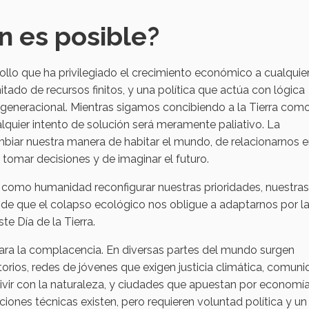
n es posible?
llo que ha privilegiado el crecimiento económico a cualquie
tado de recursos finitos, y una política que actúa con lógica
rgeneracional. Mientras sigamos concibiendo a la Tierra com
alquier intento de solución será meramente paliativo. La
iar nuestra manera de habitar el mundo, de relacionarnos e
e tomar decisiones y de imaginar el futuro.
como humanidad reconfigurar nuestras prioridades, nuestras
es de que el colapso ecológico nos obligue a adaptarnos por l
e Día de la Tierra.
ara la complacencia. En diversas partes del mundo surgen
torios, redes de jóvenes que exigen justicia climática, comun
vir con la naturaleza, y ciudades que apuestan por economí
luciones técnicas existen, pero requieren voluntad política y un