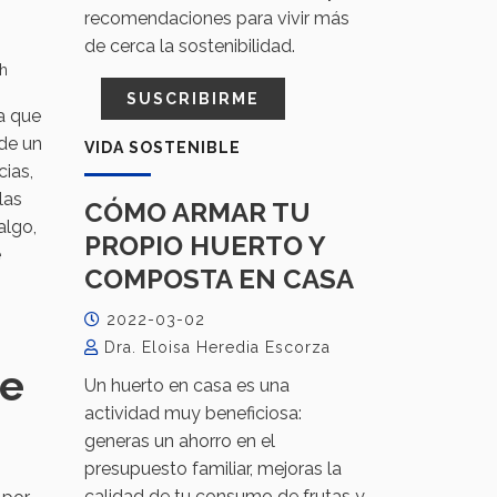
recomendaciones para vivir más
de cerca la sostenibilidad.
th
SUSCRIBIRME
ta que
 de un
VIDA SOSTENIBLE
cias,
las
CÓMO ARMAR TU
algo,
PROPIO HUERTO Y
e
COMPOSTA EN CASA
2022-03-02
Dra. Eloisa Heredia Escorza
de
Un huerto en casa es una
actividad muy beneficiosa:
generas un ahorro en el
presupuesto familiar, mejoras la
calidad de tu consumo de frutas y