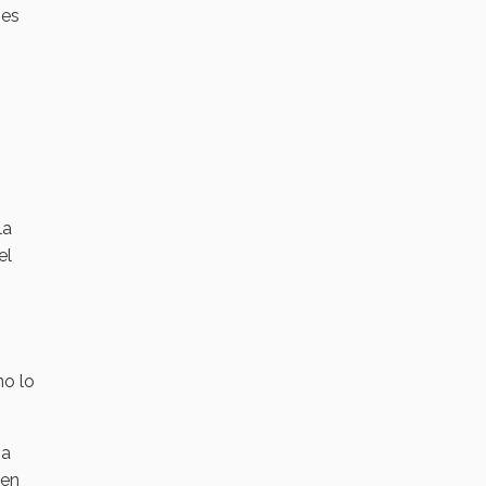
 es
la
el
no lo
 a
 en