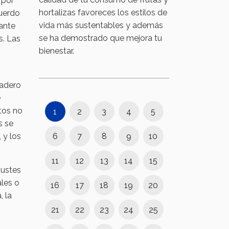
 por
hortalizas favoreces los estilos de
cuerdo
vida más sustentables y además
 ante
se ha demostrado que mejora tu
s. Las
bienestar.
nadero
e
tos no
1
2
3
4
5
s se
6
7
8
9
10
 y los
11
12
13
14
15
justes
ales o
16
17
18
19
20
, la
21
22
23
24
25