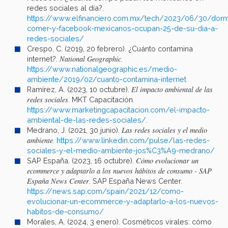
redes sociales al día?.
https://www.elfinanciero.com.mx/tech/2023/06/30/dorm
comer-y-facebook-mexicanos-ocupan-25-de-su-dia-a-
redes-sociales/
Crespo, C. (2019, 20 febrero). ¿Cuánto contamina
National Geographic
internet?.
.
https://www.nationalgeographic.es/medio-
ambiente/2019/02/cuanto-contamina-internet
El impacto ambiental de las
Ramírez, A. (2023, 10 octubre).
redes sociales
. MKT Capacitación.
https://www.marketingcapacitacion.com/el-impacto-
ambiental-de-las-redes-sociales/
.
Las redes sociales y el medio
Medrano, J. (2021, 30 junio).
ambiente
.
https://www.linkedin.com/pulse/las-redes-
sociales-y-el-medio-ambiente-jos%C3%A9-medrano/
Cómo evolucionar un
SAP España. (2023, 16 octubre).
ecommerce y adaptarlo a los nuevos hábitos de consumo - SAP
España News Center
. SAP España News Center.
https://news.sap.com/spain/2021/12/como-
evolucionar-un-ecommerce-y-adaptarlo-a-los-nuevos-
habitos-de-consumo/
Morales, A. (2024, 3 enero). Cosméticos virales: cómo