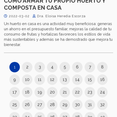
CÓMO ARMAR TU PROPIO HUERTO Y
COMPOSTA EN CASA
2022-03-02
Dra. Eloisa Heredia Escorza
Un huerto en casa es una actividad muy beneficiosa: generas
un ahorro en el presupuesto familiar, mejoras la calidad de tu
consumo de frutas y hortalizas favoreces los estilos de vida
más sustentables y además se ha demostrado que mejora tu
bienestar.
1
2
3
4
5
6
7
8
9
10
11
12
13
14
15
16
17
18
19
20
21
22
23
24
25
26
27
28
29
30
31
32