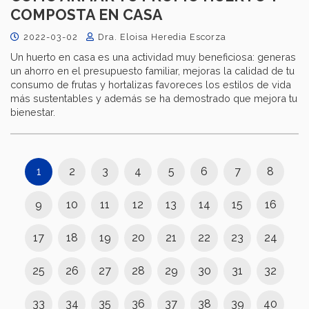
COMPOSTA EN CASA
2022-03-02
Dra. Eloisa Heredia Escorza
Un huerto en casa es una actividad muy beneficiosa: generas
un ahorro en el presupuesto familiar, mejoras la calidad de tu
consumo de frutas y hortalizas favoreces los estilos de vida
más sustentables y además se ha demostrado que mejora tu
bienestar.
1
2
3
4
5
6
7
8
9
10
11
12
13
14
15
16
17
18
19
20
21
22
23
24
25
26
27
28
29
30
31
32
33
34
35
36
37
38
39
40