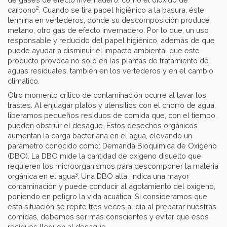
2
carbono
. Cuando se tira papel higiénico a la basura, éste
termina en vertederos, donde su descomposición produce
metano, otro gas de efecto invernadero. Por lo que, un uso
responsable y reducido del papel higiénico, además de que
puede ayudar a disminuir el impacto ambiental que este
producto provoca no sólo en las plantas de tratamiento de
aguas residuales, también en los vertederos y en el cambio
climático.
Otro momento crítico de contaminación ocurre al lavar los
trastes. Al enjuagar platos y utensilios con el chorro de agua,
liberamos pequeños residuos de comida que, con el tiempo,
pueden obstruir el desagüe. Estos desechos orgánicos
aumentan la carga bacteriana en el agua, elevando un
parámetro conocido como: Demanda Bioquímica de Oxígeno
(DBO). La DBO mide la cantidad de oxígeno disuelto que
requieren los microorganismos para descomponer la materia
3
orgánica en el agua
. Una DBO alta indica una mayor
contaminación y puede conducir al agotamiento del oxígeno,
poniendo en peligro la vida acuática. Si consideramos que
esta situación se repite tres veces al día al preparar nuestras
comidas, debemos ser más conscientes y evitar que esos
residuos lleguen al desagüe.