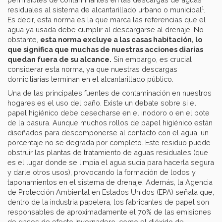
1
residuales al sistema de alcantarillado urbano o municipal
.
Es decir, esta norma es la que marca las referencias que el
agua ya usada debe cumplir al descargarse al drenaje. No
obstante,
esta norma excluye a las casas habitación, lo
que significa que muchas de nuestras acciones diarias
quedan fuera de su alcance.
Sin embargo, es crucial
considerar esta norma, ya que nuestras descargas
domiciliarias terminan en el alcantarillado público.
Una de las principales fuentes de contaminación en nuestros
hogares es el uso del baño. Existe un debate sobre si el
papel higiénico debe desecharse en el inodoro o en el bote
de la basura. Aunque muchos rollos de papel higiénico están
diseñados para descomponerse al contacto con el agua, un
porcentaje no se degrada por completo. Este residuo puede
obstruir las plantas de tratamiento de aguas residuales (que
es el lugar donde se limpia el agua sucia para hacerla segura
y darle otros usos), provocando la formación de lodos y
taponamientos en el sistema de drenaje. Además, la Agencia
de Protección Ambiental en Estados Unidos (EPA) señala que,
dentro de la industria papelera, los fabricantes de papel son
responsables de aproximadamente el 70% de las emisiones
de gases de efecto invernadero, como el dióxido de