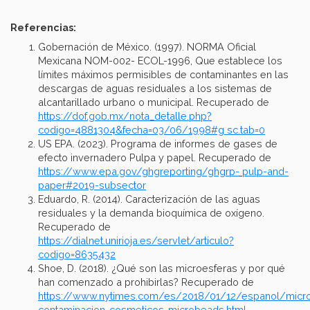
Referencias:
Gobernación de México. (1997). NORMA Oficial
Mexicana NOM-002- ECOL-1996, Que establece los
límites máximos permisibles de contaminantes en las
descargas de aguas residuales a los sistemas de
alcantarillado urbano o municipal. Recuperado de
https://dof.gob.mx/nota_detalle.php?
codigo=4881304&fecha=03/06/1998#g sc.tab=0
US EPA. (2023). Programa de informes de gases de
efecto invernadero Pulpa y papel. Recuperado de
https://www.epa.gov/ghgreporting/ghgrp-
pulp-and-
paper#2019-subsector
Eduardo, R. (2014). Caracterización de las aguas
residuales y la demanda bioquímica de oxígeno.
Recuperado de
https://dialnet.unirioja.es/servlet/articulo?
codigo=8635432
Shoe, D. (2018). ¿Qué son las microesferas y por qué
han comenzado a prohibirlas? Recuperado de
https://www.nytimes.com/es/2018/01/12/espanol/micro
contaminacion-cosmeticos-microbeads.html