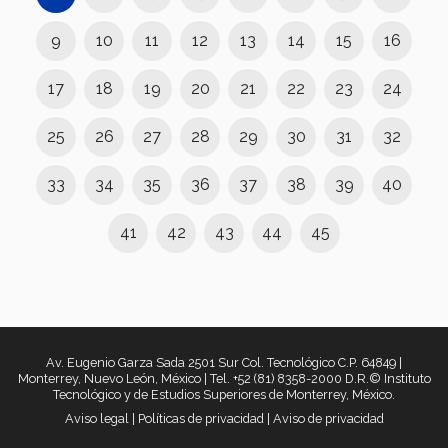
9
10
11
12
13
14
15
16
17
18
19
20
21
22
23
24
25
26
27
28
29
30
31
32
33
34
35
36
37
38
39
40
41
42
43
44
45
Av. Eugenio Garza Sada 2501 Sur Col. Tecnológico C.P. 64849 |
Monterrey, Nuevo León, México | Tel. +52 (81) 8358-2000 D.R.© Instituto
Tecnológico y de Estudios Superiores de Monterrey, México.
Aviso legal
|
Políticas de privacidad
|
Aviso de privacidad