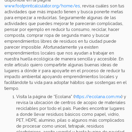
www.footprintcalculator.org/home/es
, revisa cuáles son tus
actividades que más impacto tienen y busca ponerte metas
para empezar a reducirlas. Seguramente algunas de las
actividades que puedes mejorar te parecerán complicadas,
pensar por ejemplo en reducir tu consumo, reciclar, hacer
composta, comprar ropa de segunda mano y buscar
emprendimientos libres de residuos en tu ciudad puede
parecer imposible. Afortunadamente ya existen
emprendimientos locales que nos ayudan a trabajar en
nuestra huella ecológica de manera sencilla y accesible. En
este artículo quiero compartirte algunas buenas ideas de
lugares a dónde ir para apoyarte en el proceso de reducir tu
impacto ambiental apoyando emprendimientos locales y
facilitándote tu vida para adoptar hábitos que sostengas en el
tiempo.
Visita la página de “Ecolana” (
https://ecolana.com.mx
) y
revisa la ubicación de centros de acopio de materiales
reciclables por todo el país. Puedes encontrar lugares
a donde llevar residuos básicos como papel, vidrio,
PET, HDPE, aluminio, pilas o algunos más complicados
de procesar como unicel, tetrapak, residuos
electrónicos, aceite vegetal y hasta tu pino de navidad.