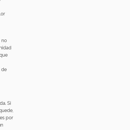
lor
s no
unidad
 que
 de
da. Si
 quede,
des por
un