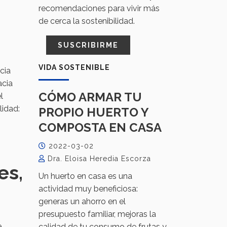
recomendaciones para vivir más
de cerca la sostenibilidad.
SUSCRIBIRME
VIDA SOSTENIBLE
cia
acia
CÓMO ARMAR TU
l
lidad:
PROPIO HUERTO Y
COMPOSTA EN CASA
2022-03-02
Dra. Eloisa Heredia Escorza
es,
Un huerto en casa es una
actividad muy beneficiosa:
generas un ahorro en el
presupuesto familiar, mejoras la
e
calidad de tu consumo de frutas y