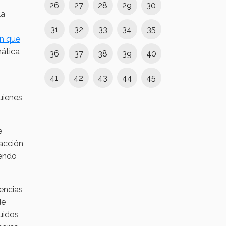
26
27
28
29
30
la
31
32
33
34
35
ón que
mática
36
37
38
39
40
41
42
43
44
45
quienes
e
nacción
iendo
encias
de
luidos