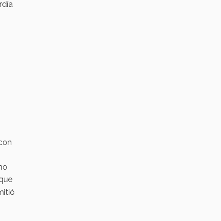
rdía
 con
omo
 que
mitió