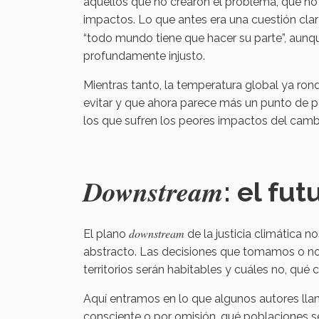
aquellos que no crearon el problema, que no 
impactos. Lo que antes era una cuestión clar
“todo mundo tiene que hacer su parte”, aunq
profundamente injusto.
Mientras tanto, la temperatura global ya ron
evitar y que ahora parece más un punto de p
los que sufren los peores impactos del cambi
Downstream
: el fu
downstream
El plano
de la justicia climática 
abstracto. Las decisiones que tomamos o no 
territorios serán habitables y cuáles no, qué
Aquí entramos en lo que algunos autores ll
consciente o por omisión, qué poblaciones s