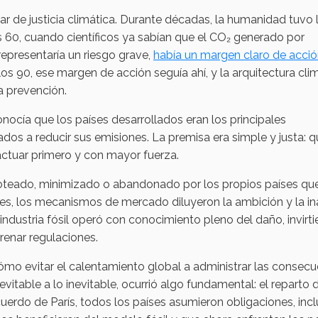
 de justicia climática. Durante décadas, la humanidad tuvo 
s 60, cuando científicos ya sabían que el CO₂ generado por
representaría un riesgo grave,
había un margen claro de acci
 los 90, ese margen de acción seguía ahí, y la arquitectura cli
la prevención.
conocía que los países desarrollados eran los principales
gados a reducir sus emisiones. La premisa era simple y justa: 
ctuar primero y con mayor fuerza.
oteado, minimizado o abandonado por los propios países qu
les, los mecanismos de mercado diluyeron la ambición y la i
a industria fósil operó con conocimiento pleno del daño, invirt
renar regulaciones.
ómo evitar el calentamiento global a administrar las consecu
 evitable a lo inevitable, ocurrió algo fundamental: el reparto 
cuerdo de París, todos los países asumieron obligaciones, inc