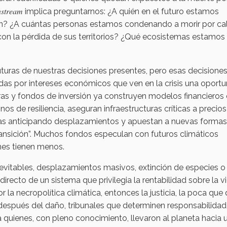
stream
implica preguntarnos: ¿A quién en el futuro estamos
ón? ¿A cuántas personas estamos condenando a morir por ca
on la pérdida de sus territorios? ¿Qué ecosistemas estamos
turas de nuestras decisiones presentes, pero esas decisione
as por intereses económicos que ven en la crisis una oport
as y fondos de inversión ya construyen modelos financieros
nos de resiliencia, aseguran infraestructuras críticas a precios
as anticipando desplazamientos y apuestan a nuevas formas
ransición”. Muchos fondos especulan con futuros climáticos
nes tienen menos.
vitables, desplazamientos masivos, extinción de especies o
directo de un sistema que privilegia la rentabilidad sobre la vi
la necropolítica climática, entonces la justicia, la poca que
s después del daño, tribunales que determinen responsabilida
 quienes, con pleno conocimiento, llevaron al planeta hacia 