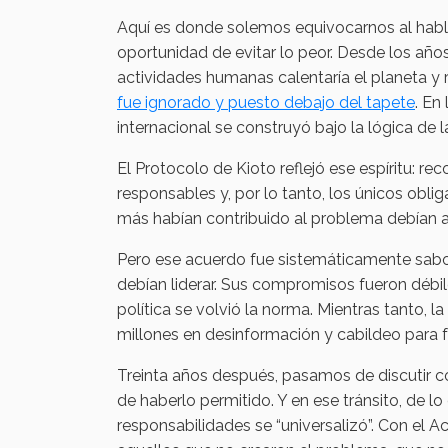
Aquí es donde solemos equivocarnos al hablar
oportunidad de evitar lo peor. Desde los año
actividades humanas calentaría el planeta y 
fue ignorado y puesto debajo del tapete
. En
internacional se construyó bajo la lógica de 
El Protocolo de Kioto reflejó ese espíritu: re
responsables y, por lo tanto, los únicos obli
más habían contribuido al problema debían a
Pero ese acuerdo fue sistemáticamente sab
debían liderar. Sus compromisos fueron débi
política se volvió la norma. Mientras tanto, l
millones en desinformación y cabildeo para f
Treinta años después, pasamos de discutir c
de haberlo permitido. Y en ese tránsito, de lo
responsabilidades se “universalizó”. Con el A