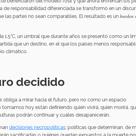
se beneficiaron del modelo fósil y que ahora enfrentan los p
a de responsabilidad diferenciada se transformó en un discu
burden 
ue las partes no sean comparables. El resultado es un
da 1.5°C, un umbral que durante años se presentó como un lím
artida que un destino, en el que los países menos responsab
o climático.
turo decidido
nos obliga a mirar hacia el futuro, pero no como un espacio
tomamos hoy están definiendo quién vivirá, quién morirá, q
 culturas podrán continuar y cuáles desaparecerán.
aman
decisiones necropolíticas
: políticas que determinan, de 
erán sacrificadas o quiénes quedan expuestos a la muerte po