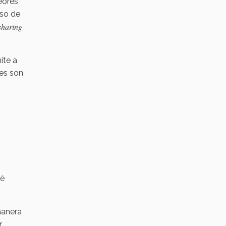
eores
rso de
sharing
ite a
les son
ué
manera
r