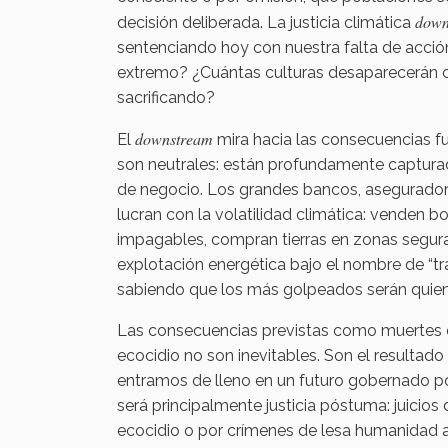
down
decisión deliberada. La justicia climática
sentenciando hoy con nuestra falta de acci
extremo? ¿Cuántas culturas desaparecerán c
sacrificando?
downstream
El
mira hacia las consecuencias fu
son neutrales: están profundamente capturad
de negocio. Los grandes bancos, asegurador
lucran con la volatilidad climática: venden bo
impagables, compran tierras en zonas segur
explotación energética bajo el nombre de “t
sabiendo que los más golpeados serán quie
Las consecuencias previstas como muertes e
ecocidio no son inevitables. Son el resultado 
entramos de lleno en un futuro gobernado por 
será principalmente justicia póstuma: juicio
ecocidio o por crímenes de lesa humanidad a