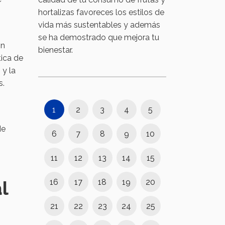
hortalizas favoreces los estilos de
vida más sustentables y además
se ha demostrado que mejora tu
on
bienestar.
tica de
 y la
s.
1
2
3
4
5
de
6
7
8
9
10
11
12
13
14
15
l
16
17
18
19
20
21
22
23
24
25