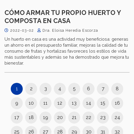
CÓMO ARMAR TU PROPIO HUERTO Y
COMPOSTA EN CASA
2022-03-02
Dra. Eloisa Heredia Escorza
Un huerto en casa es una actividad muy beneficiosa: generas
un ahorro en el presupuesto familiar, mejoras la calidad de tu
consumo de frutas y hortalizas favoreces los estilos de vida
más sustentables y además se ha demostrado que mejora tu
bienestar.
1
2
3
4
5
6
7
8
9
10
11
12
13
14
15
16
17
18
19
20
21
22
23
24
25
26
27
28
29
30
31
32