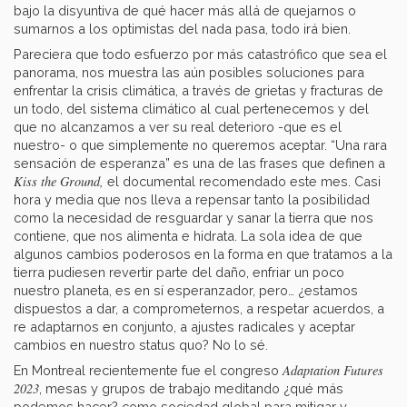
bajo la disyuntiva de qué hacer más allá de quejarnos o
sumarnos a los optimistas del nada pasa, todo irá bien.
Pareciera que todo esfuerzo por más catastrófico que sea el
panorama, nos muestra las aún posibles soluciones para
enfrentar la crisis climática, a través de grietas y fracturas de
un todo, del sistema climático al cual pertenecemos y del
que no alcanzamos a ver su real deterioro -que es el
nuestro- o que simplemente no queremos aceptar. “Una rara
sensación de esperanza” es una de las frases que definen a
Kiss the Ground,
el documental recomendado este mes. Casi
hora y media que nos lleva a repensar tanto la posibilidad
como la necesidad de resguardar y sanar la tierra que nos
contiene, que nos alimenta e hidrata. La sola idea de que
algunos cambios poderosos en la forma en que tratamos a la
tierra pudiesen revertir parte del daño, enfriar un poco
nuestro planeta, es en sí esperanzador, pero… ¿estamos
dispuestos a dar, a comprometernos, a respetar acuerdos, a
re adaptarnos en conjunto, a ajustes radicales y aceptar
cambios en nuestro status quo? No lo sé.
Adaptation Futures
En Montreal recientemente fue el congreso
2023
, mesas y grupos de trabajo meditando ¿qué más
podemos hacer? como sociedad global para mitigar y