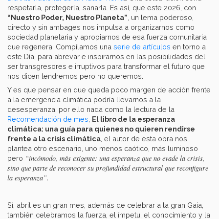
respetarla, protegerla, sanarla. Es así, que este 2026, con
“Nuestro Poder, Nuestro Planeta”
, un lema poderoso,
directo y sin ambages nos impulsa a organizarnos como
sociedad planetaria y apropiarnos de esa fuerza comunitaria
que regenera. Compilamos una
serie de artículos
en torno a
este Día, para abrevar e inspirarnos en las posibilidades del
ser transgresores e irruptivos para transformar el futuro que
nos dicen tendremos pero no queremos.
Y es que pensar en que queda poco margen de acción frente
a la emergencia climática podría llevarnos a la
desesperanza, por ello nada como la lectura de la
Recomendación de mes
,
El libro de la esperanza
climática: una guía para quienes no quieren rendirse
frente a la crisis climática
, el autor de esta obra nos
plantea otro escenario, uno menos caótico, más luminoso
“incómodo, más exigente: una esperanza que no evade la crisis,
pero
sino que parte de reconocer su profundidad estructural que reconfigure
la esperanza”.
Sí, abril es un gran mes, además de celebrar a la gran Gaia,
también celebramos la fuerza, el ímpetu, el conocimiento y la