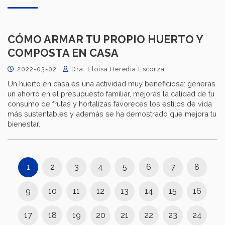
CÓMO ARMAR TU PROPIO HUERTO Y
COMPOSTA EN CASA
2022-03-02
Dra. Eloisa Heredia Escorza
Un huerto en casa es una actividad muy beneficiosa: generas
un ahorro en el presupuesto familiar, mejoras la calidad de tu
consumo de frutas y hortalizas favoreces los estilos de vida
más sustentables y además se ha demostrado que mejora tu
bienestar.
1
2
3
4
5
6
7
8
9
10
11
12
13
14
15
16
17
18
19
20
21
22
23
24