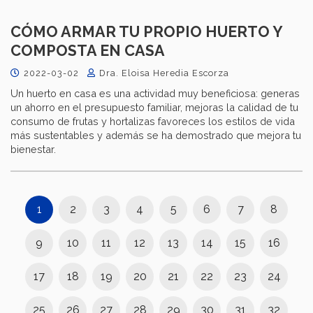
CÓMO ARMAR TU PROPIO HUERTO Y
COMPOSTA EN CASA
2022-03-02
Dra. Eloisa Heredia Escorza
Un huerto en casa es una actividad muy beneficiosa: generas
un ahorro en el presupuesto familiar, mejoras la calidad de tu
consumo de frutas y hortalizas favoreces los estilos de vida
más sustentables y además se ha demostrado que mejora tu
bienestar.
1
2
3
4
5
6
7
8
9
10
11
12
13
14
15
16
17
18
19
20
21
22
23
24
25
26
27
28
29
30
31
32