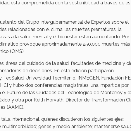
idad está comprometida con la sostenibilidad a través de es
sustento del Grupo Intergubernamental de Expertos sobre el
es relacionadas con el clima, las muertes prematuras, la
azas a la salud mental y el bienestar están aumentando. Por 
o climático provoque aproximadamente 250,000 muertes más 
rmico (OMS).
les, áreas del cuidado de la salud, facultades de medicina y ci
omadores de decisiones. En esta edición participaron
y, TecSalud, Universidad Tecmilenio, INMEGEN, Fundación F
AAHCI y hubo dos conferencias magistrales, una impartida por
ra el Futuro de las Ciudades del Tecnológico de Monterrey y e
xico y otra por Keith Horvath, Director de Transformación Cl
eges (AAMC).
alla internacional, quienes discutieron los siguientes ejes:
y multimorbilidad; genes y medio ambiente; mantenerse salu