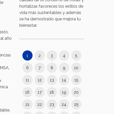
te
hortalizas favoreces los estilos de
vida más sustentables y además
se ha demostrado que mejora tu
bienestar.
esto,
al año
encias
1
2
3
4
5
6
7
8
9
10
EMSA,
11
12
13
14
15
x
ínica
16
17
18
19
20
21
22
23
24
25
dable,