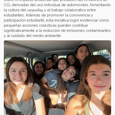
CO₂ derivadas del uso individual de automóviles, fomentando
carpooling
la cultura del
y el trabajo colaborativo entre
estudiantes. Además de promover la convivencia y
participación estudiantil, esta iniciativa logró evidenciar cómo
pequeñas acciones colectivas pueden contribuir
significativamente a la reducción de emisiones contaminantes
y al cuidado del medio ambiente.