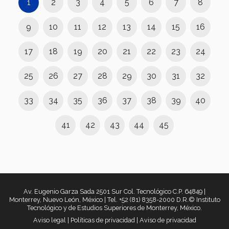
1
2
3
4
5
6
7
8
9
10
11
12
13
14
15
16
17
18
19
20
21
22
23
24
25
26
27
28
29
30
31
32
33
34
35
36
37
38
39
40
41
42
43
44
45
Av. Eugenio Garza Sada 2501 Sur Col. Tecnológico C.P. 64849 |
Monterrey, Nuevo León, México | Tel. +52 (81) 8358-2000 D.R.© Instituto
Tecnológico y de Estudios Superiores de Monterrey, México.
Aviso legal
|
Políticas de privacidad
|
Aviso de privacidad