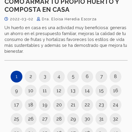
CÓMO ARMAR TU PROPIO HUERTO Y
COMPOSTA EN CASA
2022-03-02
Dra. Eloisa Heredia Escorza
Un huerto en casa es una actividad muy beneficiosa: generas
un ahorro en el presupuesto familiar, mejoras la calidad de tu
consumo de frutas y hortalizas favoreces los estilos de vida
más sustentables y además se ha demostrado que mejora tu
bienestar.
1
2
3
4
5
6
7
8
9
10
11
12
13
14
15
16
17
18
19
20
21
22
23
24
25
26
27
28
29
30
31
32