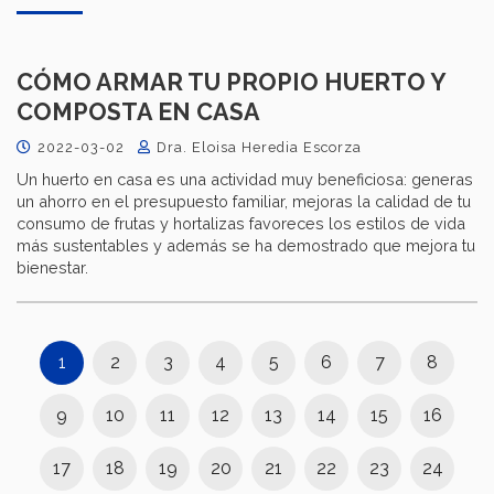
CÓMO ARMAR TU PROPIO HUERTO Y
COMPOSTA EN CASA
2022-03-02
Dra. Eloisa Heredia Escorza
Un huerto en casa es una actividad muy beneficiosa: generas
un ahorro en el presupuesto familiar, mejoras la calidad de tu
consumo de frutas y hortalizas favoreces los estilos de vida
más sustentables y además se ha demostrado que mejora tu
bienestar.
1
2
3
4
5
6
7
8
9
10
11
12
13
14
15
16
17
18
19
20
21
22
23
24