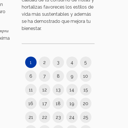
an
hortalizas favoreces los estilos de
uro
vida más sustentables y además
se ha demostrado que mejora tu
bienestar.
mpra
óxima
1
2
3
4
5
6
7
8
9
10
11
12
13
14
15
16
17
18
19
20
21
22
23
24
25