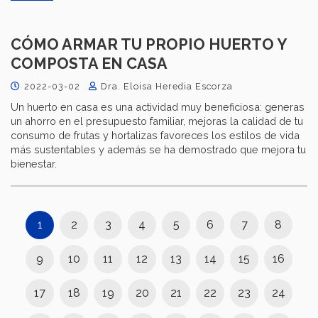
CÓMO ARMAR TU PROPIO HUERTO Y
COMPOSTA EN CASA
2022-03-02
Dra. Eloisa Heredia Escorza
Un huerto en casa es una actividad muy beneficiosa: generas
un ahorro en el presupuesto familiar, mejoras la calidad de tu
consumo de frutas y hortalizas favoreces los estilos de vida
más sustentables y además se ha demostrado que mejora tu
bienestar.
1
2
3
4
5
6
7
8
9
10
11
12
13
14
15
16
17
18
19
20
21
22
23
24