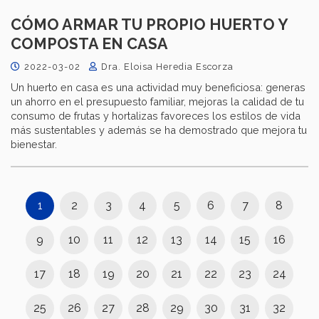
CÓMO ARMAR TU PROPIO HUERTO Y
COMPOSTA EN CASA
2022-03-02
Dra. Eloisa Heredia Escorza
Un huerto en casa es una actividad muy beneficiosa: generas
un ahorro en el presupuesto familiar, mejoras la calidad de tu
consumo de frutas y hortalizas favoreces los estilos de vida
más sustentables y además se ha demostrado que mejora tu
bienestar.
1
2
3
4
5
6
7
8
9
10
11
12
13
14
15
16
17
18
19
20
21
22
23
24
25
26
27
28
29
30
31
32