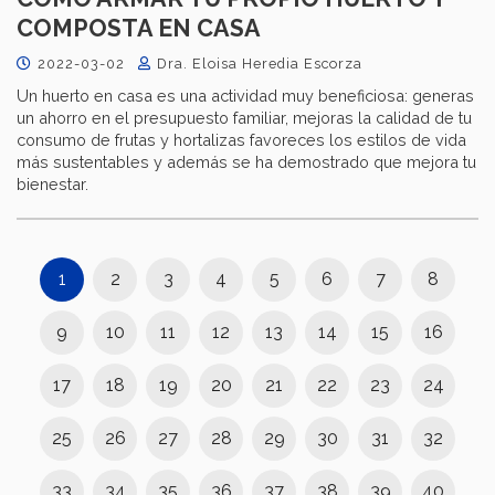
COMPOSTA EN CASA
2022-03-02
Dra. Eloisa Heredia Escorza
Un huerto en casa es una actividad muy beneficiosa: generas
un ahorro en el presupuesto familiar, mejoras la calidad de tu
consumo de frutas y hortalizas favoreces los estilos de vida
más sustentables y además se ha demostrado que mejora tu
bienestar.
1
2
3
4
5
6
7
8
9
10
11
12
13
14
15
16
17
18
19
20
21
22
23
24
25
26
27
28
29
30
31
32
33
34
35
36
37
38
39
40