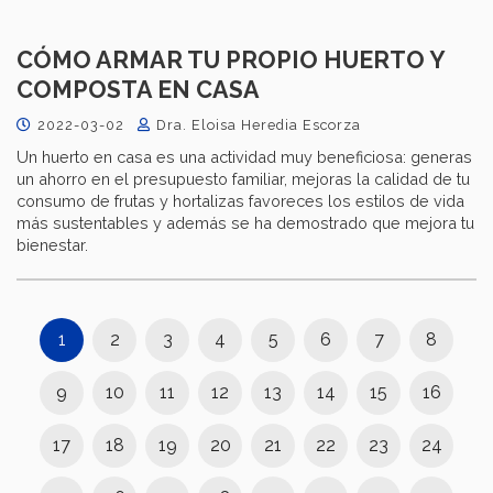
CÓMO ARMAR TU PROPIO HUERTO Y
COMPOSTA EN CASA
2022-03-02
Dra. Eloisa Heredia Escorza
Un huerto en casa es una actividad muy beneficiosa: generas
un ahorro en el presupuesto familiar, mejoras la calidad de tu
consumo de frutas y hortalizas favoreces los estilos de vida
más sustentables y además se ha demostrado que mejora tu
bienestar.
1
2
3
4
5
6
7
8
9
10
11
12
13
14
15
16
17
18
19
20
21
22
23
24