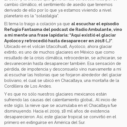
cambio climático, el sentimiento de asedio que tenemos
derivado de ello por lo que ya estamos viviendo a nivel
planetario es la “solastalgia”.
El tema lo traigo a colación ya que
al escuchar el episodio
Refugio Fantasma del podcast de Radio Ambulante, vino
a mi mente una frase lapidaria: “Aquí existió el glaciar
Ayoloco y retrocedió hasta desaparecer en 2018 (…)”
.
Ubicado en el volcán Iztaccíhuatl, Ayoloco, ahora glaciar
extinto, es uno de muchos glaciares en México que como
resultado de la crisis climática, retrocederán, se achicarán, se
desvanecerán hasta desaparecer también. Esa sensación de
pérdida, de impotencia y desconsuelo vino nuevamente a mí
al escuchar las historias que se forjaron alrededor del glaciar
boliviano, el cual se ubicó en Chacaltaya, una montaña de la
Cordillera de Los Andes.
Y es que no sólo nuestros glaciares mexicanos están
sufriendo las causas del calentamiento global… Al inicio de
este siglo, la nieve que se acumulaba en el Chacaltaya fue
disminuyendo. Hacia el 2009, 18 mil años de existencia
desaparecieron. Así, este glaciar tropical se convirtió en el
primero en extinguirse en América del Sur.