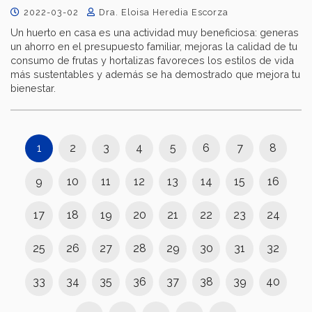
2022-03-02
Dra. Eloisa Heredia Escorza
Un huerto en casa es una actividad muy beneficiosa: generas
un ahorro en el presupuesto familiar, mejoras la calidad de tu
consumo de frutas y hortalizas favoreces los estilos de vida
más sustentables y además se ha demostrado que mejora tu
bienestar.
1
2
3
4
5
6
7
8
9
10
11
12
13
14
15
16
17
18
19
20
21
22
23
24
25
26
27
28
29
30
31
32
33
34
35
36
37
38
39
40