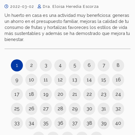
2022-03-02
Dra. Eloisa Heredia Escorza
Un huerto en casa es una actividad muy beneficiosa: generas
un ahorro en el presupuesto familiar, mejoras la calidad de tu
consumo de frutas y hortalizas favoreces los estilos de vida
más sustentables y además se ha demostrado que mejora tu
bienestar.
1
2
3
4
5
6
7
8
9
10
11
12
13
14
15
16
17
18
19
20
21
22
23
24
25
26
27
28
29
30
31
32
33
34
35
36
37
38
39
40