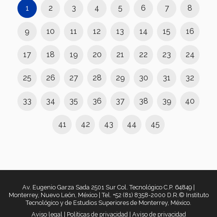
1
2
3
4
5
6
7
8
9
10
11
12
13
14
15
16
17
18
19
20
21
22
23
24
25
26
27
28
29
30
31
32
33
34
35
36
37
38
39
40
41
42
43
44
45
Av. Eugenio Garza Sada 2501 Sur Col. Tecnológico C.P. 64849 |
Monterrey, Nuevo León, México | Tel. +52 (81) 8358-2000 D.R.© Instituto
Tecnológico y de Estudios Superiores de Monterrey, México.
Aviso legal
|
Políticas de privacidad
|
Aviso de privacidad