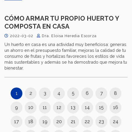
CÓMO ARMAR TU PROPIO HUERTO Y
COMPOSTA EN CASA
2022-03-02
Dra. Eloisa Heredia Escorza
Un huerto en casa es una actividad muy beneficiosa: generas
un ahorro en el presupuesto familiar, mejoras la calidad de tu
consumo de frutas y hortalizas favoreces los estilos de vida
más sustentables y además se ha demostrado que mejora tu
bienestar.
1
2
3
4
5
6
7
8
9
10
11
12
13
14
15
16
17
18
19
20
21
22
23
24