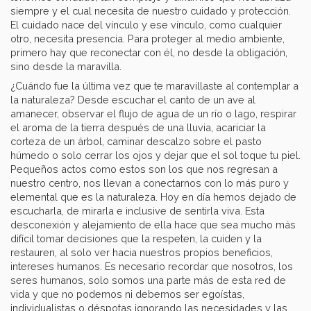
siempre y el cual necesita de nuestro cuidado y protección.
El cuidado nace del vínculo y ese vínculo, como cualquier
otro, necesita presencia. Para proteger al medio ambiente,
primero hay que reconectar con él, no desde la obligación,
sino desde la maravilla.
¿Cuándo fue la última vez que te maravillaste al contemplar a
la naturaleza? Desde escuchar el canto de un ave al
amanecer, observar el flujo de agua de un río o lago, respirar
el aroma de la tierra después de una lluvia, acariciar la
corteza de un árbol, caminar descalzo sobre el pasto
húmedo o solo cerrar los ojos y dejar que el sol toque tu piel.
Pequeños actos como estos son los que nos regresan a
nuestro centro, nos llevan a conectarnos con lo más puro y
elemental que es la naturaleza. Hoy en día hemos dejado de
escucharla, de mirarla e inclusive de sentirla viva. Esta
desconexión y alejamiento de ella hace que sea mucho más
difícil tomar decisiones que la respeten, la cuiden y la
restauren, al solo ver hacia nuestros propios beneficios,
intereses humanos. Es necesario recordar que nosotros, los
seres humanos, solo somos una parte más de esta red de
vida y que no podemos ni debemos ser egoístas,
individualistas o déspotas ignorando las necesidades y las