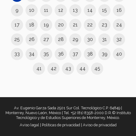
9
10
11
12
13
14
15
16
17
18
19
20
21
22
23
24
25
26
27
28
29
30
31
32
33
34
35
36
37
38
39
40
41
42
43
44
45
Av. Eugenio Garza Sada 2501 Sur Col. Tecnológico C.P. 64849 |
Monterrey, Nuevo León, México | Tel. +52 (81) 8358-2000 D.R.© Instituto
Tecnológico y de Estudios Superiores de Monterrey, México.
Aviso legal
|
Políticas de privacidad
|
Aviso de privacidad