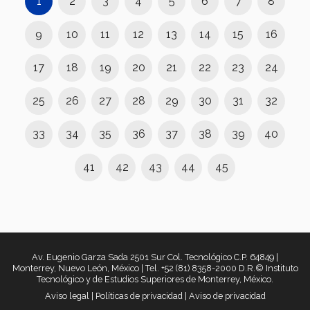
1
2
3
4
5
6
7
8
9
10
11
12
13
14
15
16
17
18
19
20
21
22
23
24
25
26
27
28
29
30
31
32
33
34
35
36
37
38
39
40
41
42
43
44
45
Av. Eugenio Garza Sada 2501 Sur Col. Tecnológico C.P. 64849 |
Monterrey, Nuevo León, México | Tel. +52 (81) 8358-2000 D.R.© Instituto
Tecnológico y de Estudios Superiores de Monterrey, México.
Aviso legal
|
Políticas de privacidad
|
Aviso de privacidad